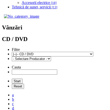
Accesorii electrice
[18]
Tehnică de sunet, servicii
[13]
Vânzări
CD / DVD
Filtre
Cauta
a
b
c
d