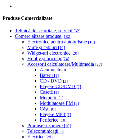
Produse Comercializate
Tehnică de securitate, servicii
[32]
Comercializare produse
[182]
Electronice pentru autoturisme
[10]
Mufe şi cabluri
[40]
Widget-uri electronice
[20]
Hobby şi bricolaj
[24]
Accesorii calculatoare/Multimedia
[27]
Acumulatoare
[1]
Baterii
[1]
CD / DVD
[2]
Playere CD/DVD
[2]
Casetă
[1]
Memorie
[1]
Modulatoare FM
[2]
Căşti
[6]
Playere MP3
[1]
Periferice
[10]
Produse sezoniere
[10]
Telecomunicaţii
[4]
Electrice
[29]