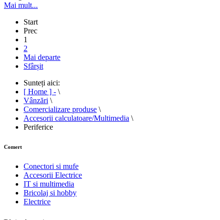
Mai mult...
Start
Prec
1
2
Mai departe
Sfârșit
Sunteți aici:
[ Home ] -
\
Vânzări
\
Comercializare produse
\
Accesorii calculatoare/Multimedia
\
Periferice
Comert
Conectori si mufe
Accesorii Electrice
IT si multimedia
Bricolaj si hobby
Electrice