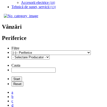
Accesorii electrice
[18]
Tehnică de sunet, servicii
[13]
Vânzări
Periferice
Filtre
Cauta
a
b
c
d