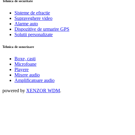
Tehnica de securitate
Sisteme de efractie
Supraveghere video
Alarme auto
Dispozitive de urmarire GPS
Solutii personalizate
Tehnica de sonorizare
Boxe, casti
Microfoane
Playere
Mixere audio
Amplificatoare audio
powered by
XENZOR WDM
.