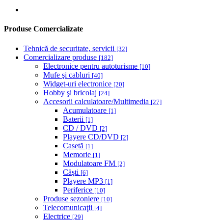
Produse Comercializate
Tehnică de securitate, servicii
[32]
Comercializare produse
[182]
Electronice pentru autoturisme
[10]
Mufe şi cabluri
[40]
Widget-uri electronice
[20]
Hobby şi bricolaj
[24]
Accesorii calculatoare/Multimedia
[27]
Acumulatoare
[1]
Baterii
[1]
CD / DVD
[2]
Playere CD/DVD
[2]
Casetă
[1]
Memorie
[1]
Modulatoare FM
[2]
Căşti
[6]
Playere MP3
[1]
Periferice
[10]
Produse sezoniere
[10]
Telecomunicaţii
[4]
Electrice
[29]