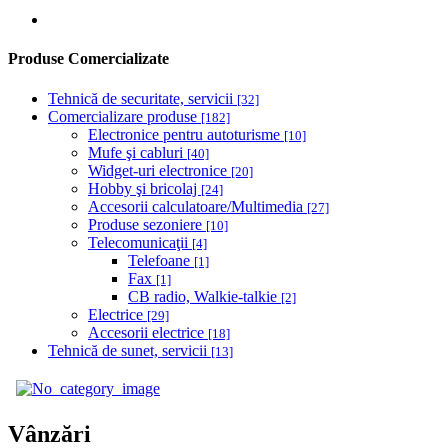
Produse Comercializate
Tehnică de securitate, servicii
[32]
Comercializare produse
[182]
Electronice pentru autoturisme
[10]
Mufe şi cabluri
[40]
Widget-uri electronice
[20]
Hobby şi bricolaj
[24]
Accesorii calculatoare/Multimedia
[27]
Produse sezoniere
[10]
Telecomunicaţii
[4]
Telefoane
[1]
Fax
[1]
CB radio, Walkie-talkie
[2]
Electrice
[29]
Accesorii electrice
[18]
Tehnică de sunet, servicii
[13]
Vânzări