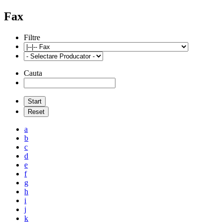
Fax
Filtre
Cauta
a
b
c
d
e
f
g
h
i
j
k