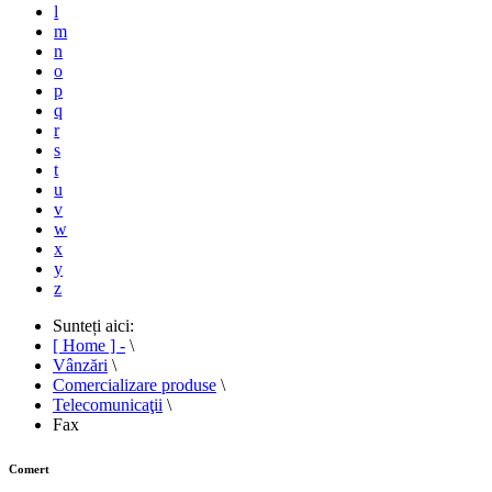
l
m
n
o
p
q
r
s
t
u
v
w
x
y
z
Sunteți aici:
[ Home ] -
\
Vânzări
\
Comercializare produse
\
Telecomunicaţii
\
Fax
Comert